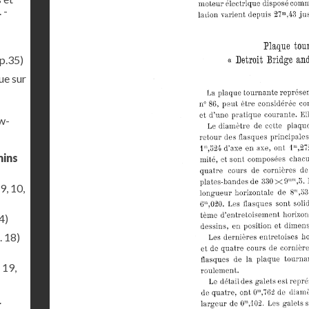
 -
p.35)
ue sur
ew-
mins
9, 10,
4)
. 18)
 19,
r