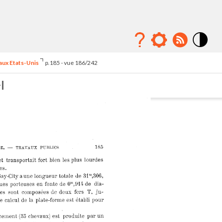
Mode
contraste
 aux Etats-Unis
p.185 - vue 186/242
élévé