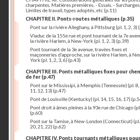
charpentes. Matières premières. - Essais. - Surcharges.
Limites de travail, types adoptés, etc
(p.11)
CHAPITRE II. Ponts-routes métalliques
(p.35)
Pont sur la rivière Alleghany, à Pittsburg (pl. 1, 2, 3)
(
Viaduc de la 155e rue et pont tournant de la 7e aven
la rivière Harlem, à New-York (pl. 1, 2, 3)
(p.39)
Pont tournant de la 3e avenue, travées fixes et
maçonneries d'approche, sur la rivière Harlem, à N
York (pl. 1, 2, 3, 6)
(p.43)
CHAPITRE III. Ponts métalliques fixes pour che
de fer
(p.47)
Pont sur le Mississipi, à Memphis (Tennessée) (pl. 8, 
11, 12, 13)
(p.47)
Pont de Louisville (Kentucky) (pl. 14, 15, 16, 17)
(p.5
Pont droit à âmes pleines à la 93e rue de Chicago (pl
(p.60)
Pont sur la Tamise, à New-London (Connecticut) (pl.
20, 21, 22)
(p.62)
CHAPITRE IV. Ponts tournants métalliques pou