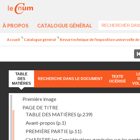
À PROPOS
CATALOGUE GÉNÉRAL
Accueil
Catalogue général
Revue technique de l'exposition universelle d
TABLE
L
TEXTE
DES
RECHERCHE DANS LE DOCUMENT
OCÉRISÉ
MATIÈRES
VO
Première image
PAGE DE TITRE
TABLE DES MATIÈRES
(p.239)
Avant-propos
(p.1)
PREMIÈRE PARTIE
(p.11)
CHAPITRE Ier. Considérations genérales sur les ponts