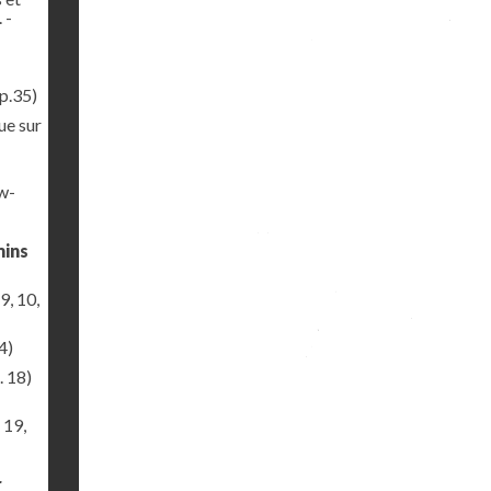
 -
p.35)
ue sur
ew-
mins
9, 10,
4)
. 18)
 19,
r