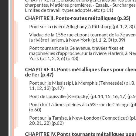
charpentes. Matières premières. - Essais. - Surcharges.
Limites de travail, types adoptés, etc
(p.11)
CHAPITRE II. Ponts-routes métalliques
(p.35)
Pont sur la rivière Alleghany, à Pittsburg (pl. 1, 2, 3)
(
Viaduc de la 155e rue et pont tournant de la 7e aven
la rivière Harlem, à New-York (pl. 1, 2, 3)
(p.39)
Pont tournant de la 3e avenue, travées fixes et
maçonneries d'approche, sur la rivière Harlem, à N
York (pl. 1, 2, 3, 6)
(p.43)
CHAPITRE III. Ponts métalliques fixes pour che
de fer
(p.47)
Pont sur le Mississipi, à Memphis (Tennessée) (pl. 8, 
11, 12, 13)
(p.47)
Pont de Louisville (Kentucky) (pl. 14, 15, 16, 17)
(p.5
Pont droit à âmes pleines à la 93e rue de Chicago (pl
(p.60)
Pont sur la Tamise, à New-London (Connecticut) (pl.
20, 21, 22)
(p.62)
CHAPITRE IV. Ponts tournants métalliques pou