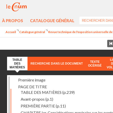
À PROPOS
CATALOGUE GÉNÉRAL
Accueil
Catalogue général
Revue technique de l'exposition universelle d
TABLE
L
TEXTE
DES
RECHERCHE DANS LE DOCUMENT
OCÉRISÉ
MATIÈRES
VO
Première image
PAGE DE TITRE
TABLE DES MATIÈRES
(p.239)
Avant-propos
(p.1)
PREMIÈRE PARTIE
(p.11)
CHAPITRE Ier. Considérations genérales sur les ponts