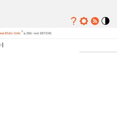
Mode
contraste
 aux Etats-Unis
p.186 - vue 187/242
élévé