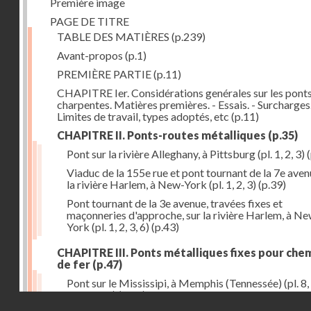
Première image
PAGE DE TITRE
TABLE DES MATIÈRES
(p.239)
Avant-propos
(p.1)
PREMIÈRE PARTIE
(p.11)
CHAPITRE Ier. Considérations genérales sur les ponts
charpentes. Matières premières. - Essais. - Surcharges.
Limites de travail, types adoptés, etc
(p.11)
CHAPITRE II. Ponts-routes métalliques
(p.35)
Pont sur la rivière Alleghany, à Pittsburg (pl. 1, 2, 3)
(
Viaduc de la 155e rue et pont tournant de la 7e aven
la rivière Harlem, à New-York (pl. 1, 2, 3)
(p.39)
Pont tournant de la 3e avenue, travées fixes et
maçonneries d'approche, sur la rivière Harlem, à N
York (pl. 1, 2, 3, 6)
(p.43)
CHAPITRE III. Ponts métalliques fixes pour che
de fer
(p.47)
Pont sur le Mississipi, à Memphis (Tennessée) (pl. 8, 
11, 12, 13)
(p.47)
Droits réservés - CNAM