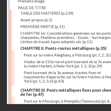
Première image
PAGE DE TITRE
TABLE DES MATIÈRES
(p.239)
Avant-propos
(p.1)
PREMIÈRE PARTIE
(p.11)
CHAPITRE Ier. Considérations genérales sur les ponts
charpentes. Matières premières. - Essais. - Surcharges.
Limites de travail, types adoptés, etc
(p.11)
CHAPITRE II. Ponts-routes métalliques
(p.35)
Pont sur la rivière Alleghany, à Pittsburg (pl. 1, 2, 3)
(
Viaduc de la 155e rue et pont tournant de la 7e aven
la rivière Harlem, à New-York (pl. 1, 2, 3)
(p.39)
Pont tournant de la 3e avenue, travées fixes et
maçonneries d'approche, sur la rivière Harlem, à N
York (pl. 1, 2, 3, 6)
(p.43)
CHAPITRE III. Ponts métalliques fixes pour che
de fer
(p.47)
Pont sur le Mississipi, à Memphis (Tennessée) (pl. 8, 
11, 12, 13)
(p.47)
Droits réservés - CNAM