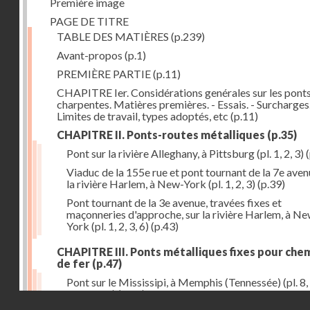
Première image
PAGE DE TITRE
TABLE DES MATIÈRES
(p.239)
Avant-propos
(p.1)
PREMIÈRE PARTIE
(p.11)
CHAPITRE Ier. Considérations genérales sur les ponts
charpentes. Matières premières. - Essais. - Surcharges.
Limites de travail, types adoptés, etc
(p.11)
CHAPITRE II. Ponts-routes métalliques
(p.35)
Pont sur la rivière Alleghany, à Pittsburg (pl. 1, 2, 3)
(
Viaduc de la 155e rue et pont tournant de la 7e aven
la rivière Harlem, à New-York (pl. 1, 2, 3)
(p.39)
Pont tournant de la 3e avenue, travées fixes et
maçonneries d'approche, sur la rivière Harlem, à N
York (pl. 1, 2, 3, 6)
(p.43)
CHAPITRE III. Ponts métalliques fixes pour che
de fer
(p.47)
Pont sur le Mississipi, à Memphis (Tennessée) (pl. 8, 
11, 12, 13)
(p.47)
Droits réservés - CNAM