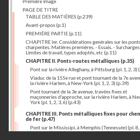
Première image
PAGE DE TITRE
TABLE DES MATIÈRES
(p.239)
Avant-propos
(p.1)
PREMIÈRE PARTIE
(p.11)
CHAPITRE Ier. Considérations genérales sur les ponts
charpentes. Matières premières. - Essais. - Surcharges.
Limites de travail, types adoptés, etc
(p.11)
CHAPITRE II. Ponts-routes métalliques
(p.35)
Pont sur la rivière Alleghany, à Pittsburg (pl. 1, 2, 3)
(
Viaduc de la 155e rue et pont tournant de la 7e aven
la rivière Harlem, à New-York (pl. 1, 2, 3)
(p.39)
Pont tournant de la 3e avenue, travées fixes et
maçonneries d'approche, sur la rivière Harlem, à N
York (pl. 1, 2, 3, 6)
(p.43)
CHAPITRE III. Ponts métalliques fixes pour che
de fer
(p.47)
Pont sur le Mississipi, à Memphis (Tennessée) (pl. 8, 
11, 12, 13)
(p.47)
Droits réservés - CNAM