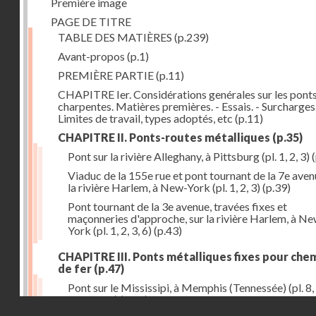
Première image
PAGE DE TITRE
TABLE DES MATIÈRES
(p.239)
Avant-propos
(p.1)
PREMIÈRE PARTIE
(p.11)
CHAPITRE Ier. Considérations genérales sur les ponts
charpentes. Matières premières. - Essais. - Surcharges.
Limites de travail, types adoptés, etc
(p.11)
CHAPITRE II. Ponts-routes métalliques
(p.35)
Pont sur la rivière Alleghany, à Pittsburg (pl. 1, 2, 3)
(
Viaduc de la 155e rue et pont tournant de la 7e aven
la rivière Harlem, à New-York (pl. 1, 2, 3)
(p.39)
Pont tournant de la 3e avenue, travées fixes et
maçonneries d'approche, sur la rivière Harlem, à N
York (pl. 1, 2, 3, 6)
(p.43)
CHAPITRE III. Ponts métalliques fixes pour che
de fer
(p.47)
Pont sur le Mississipi, à Memphis (Tennessée) (pl. 8, 
11, 12, 13)
(p.47)
Droits réservés - CNAM