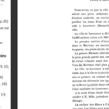
 -
p.35)
ue sur
ew-
mins
9, 10,
4)
. 18)
 19,
r