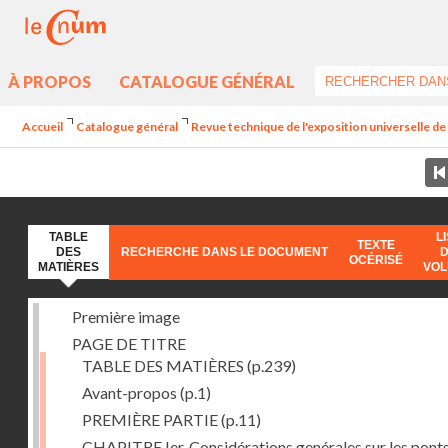
À PROPOS
CATALOGUE GÉNÉRAL
Accueil
Catalogue général
Revue technique de l'exposition universelle d
TABLE
L
TEXTE
DES
RECHERCHE DANS LE DOCUMENT
OCÉRISÉ
MATIÈRES
VO
Première image
PAGE DE TITRE
TABLE DES MATIÈRES
(p.239)
Avant-propos
(p.1)
PREMIÈRE PARTIE
(p.11)
CHAPITRE Ier. Considérations genérales sur les ponts