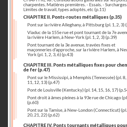
charpentes. Matières premières. - Essais. - Surcharges.
Limites de travail, types adoptés, etc
(p.11)
CHAPITRE II. Ponts-routes métalliques
(p.35)
Pont sur la rivière Alleghany, à Pittsburg (pl. 1, 2, 3)
(
Viaduc de la 155e rue et pont tournant de la 7e aven
la rivière Harlem, à New-York (pl. 1, 2, 3)
(p.39)
Pont tournant de la 3e avenue, travées fixes et
maçonneries d'approche, sur la rivière Harlem, à N
York (pl. 1, 2, 3, 6)
(p.43)
CHAPITRE III. Ponts métalliques fixes pour che
de fer
(p.47)
Pont sur le Mississipi, à Memphis (Tennessée) (pl. 8, 
11, 12, 13)
(p.47)
Pont de Louisville (Kentucky) (pl. 14, 15, 16, 17)
(p.5
Pont droit à âmes pleines à la 93e rue de Chicago (pl
(p.60)
Pont sur la Tamise, à New-London (Connecticut) (pl.
20, 21, 22)
(p.62)
CHAPITRE IV. Ponts tournants métalliques pou