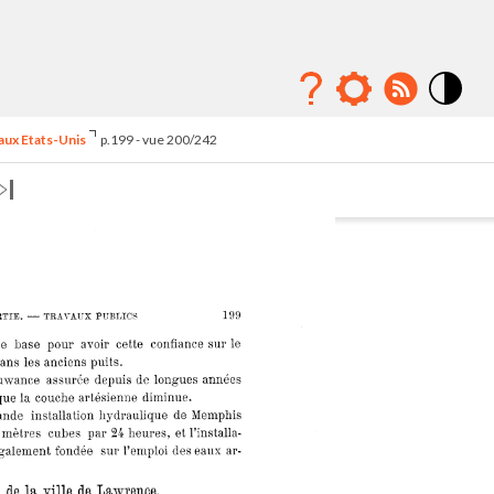
Mode
contraste
 aux Etats-Unis
p.199 - vue 200/242
élévé