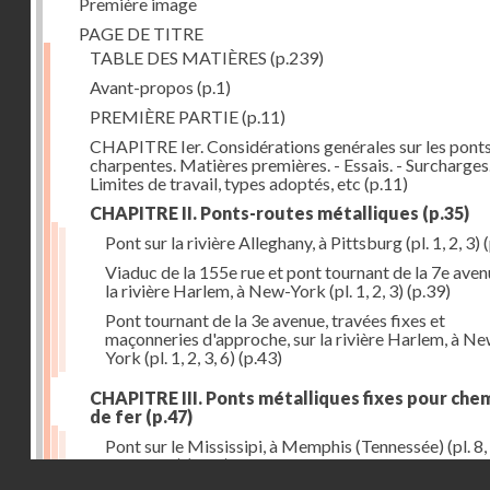
Première image
PAGE DE TITRE
TABLE DES MATIÈRES
(p.239)
Avant-propos
(p.1)
PREMIÈRE PARTIE
(p.11)
CHAPITRE Ier. Considérations genérales sur les ponts
charpentes. Matières premières. - Essais. - Surcharges.
Limites de travail, types adoptés, etc
(p.11)
CHAPITRE II. Ponts-routes métalliques
(p.35)
Pont sur la rivière Alleghany, à Pittsburg (pl. 1, 2, 3)
(
Viaduc de la 155e rue et pont tournant de la 7e aven
la rivière Harlem, à New-York (pl. 1, 2, 3)
(p.39)
Pont tournant de la 3e avenue, travées fixes et
maçonneries d'approche, sur la rivière Harlem, à N
York (pl. 1, 2, 3, 6)
(p.43)
CHAPITRE III. Ponts métalliques fixes pour che
de fer
(p.47)
Pont sur le Mississipi, à Memphis (Tennessée) (pl. 8, 
11, 12, 13)
(p.47)
Droits réservés - CNAM