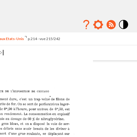
Mode
contraste
 aux Etats-Unis
p.214 - vue 215/242
élévé