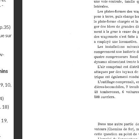
 -
p.35)
ue sur
ew-
mins
9, 10,
4)
. 18)
 19,
r