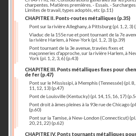
charpentes. Matières premières. - Essais. - Surcharges.
Limites de travail, types adoptés, etc
(p.11)
CHAPITRE II. Ponts-routes métalliques
(p.35)
Pont sur la rivière Alleghany, à Pittsburg (pl. 1, 2, 3)
(
Viaduc de la 155e rue et pont tournant de la 7e aven
la rivière Harlem, à New-York (pl. 1, 2, 3)
(p.39)
Pont tournant de la 3e avenue, travées fixes et
maçonneries d'approche, sur la rivière Harlem, à N
York (pl. 1, 2, 3, 6)
(p.43)
CHAPITRE III. Ponts métalliques fixes pour che
de fer
(p.47)
Pont sur le Mississipi, à Memphis (Tennessée) (pl. 8, 
11, 12, 13)
(p.47)
Pont de Louisville (Kentucky) (pl. 14, 15, 16, 17)
(p.5
Pont droit à âmes pleines à la 93e rue de Chicago (pl
(p.60)
Pont sur la Tamise, à New-London (Connecticut) (pl.
20, 21, 22)
(p.62)
CHAPITRE IV. Ponts tournants métalliques pou