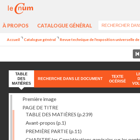
À PROPOS
CATALOGUE GÉNÉRAL
Accueil
Catalogue général
Revue technique de l'exposition universelle d
TABLE
L
TEXTE
DES
RECHERCHE DANS LE DOCUMENT
OCÉRISÉ
MATIÈRES
VO
Première image
PAGE DE TITRE
TABLE DES MATIÈRES
(p.239)
Avant-propos
(p.1)
PREMIÈRE PARTIE
(p.11)
CHAPITRE Ier. Considérations genérales sur les ponts