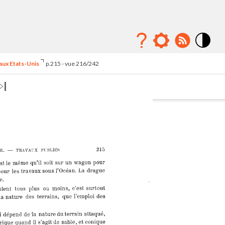
Mode
contraste
 aux Etats-Unis
p.215 - vue 216/242
élévé