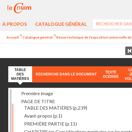
À PROPOS
CATALOGUE GÉNÉRAL
Accueil
Catalogue général
Revue technique de l'exposition universelle d
TABLE
L
TEXTE
DES
RECHERCHE DANS LE DOCUMENT
OCÉRISÉ
MATIÈRES
VO
Première image
PAGE DE TITRE
TABLE DES MATIÈRES
(p.239)
Avant-propos
(p.1)
PREMIÈRE PARTIE
(p.11)
CHAPITRE Ier. Considérations genérales sur les ponts