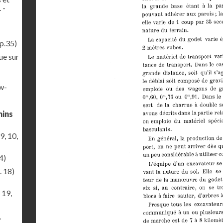
 -
p.35)
ue sur
ew-
mins
9, 10,
4)
. 18)
 19,
r