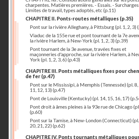
charpentes. Matières premières. - Essais. - Surcharges.
Limites de travail, types adoptés, etc
(p.11)
CHAPITRE II. Ponts-routes métalliques
(p.35)
Pont sur la rivière Alleghany, à Pittsburg (pl. 1, 2, 3)
(
Viaduc de la 155e rue et pont tournant de la 7e aven
la rivière Harlem, à New-York (pl. 1, 2, 3)
(p.39)
Pont tournant de la 3e avenue, travées fixes et
maçonneries d'approche, sur la rivière Harlem, à N
York (pl. 1, 2, 3, 6)
(p.43)
CHAPITRE III. Ponts métalliques fixes pour che
de fer
(p.47)
Pont sur le Mississipi, à Memphis (Tennessée) (pl. 8, 
11, 12, 13)
(p.47)
Pont de Louisville (Kentucky) (pl. 14, 15, 16, 17)
(p.5
Pont droit à âmes pleines à la 93e rue de Chicago (pl
(p.60)
Pont sur la Tamise, à New-London (Connecticut) (pl.
20, 21, 22)
(p.62)
CHAPITRE IV. Ponts tournants métalliques pou