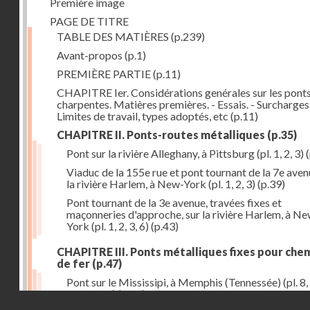
Première image
PAGE DE TITRE
TABLE DES MATIÈRES
(p.239)
Avant-propos
(p.1)
PREMIÈRE PARTIE
(p.11)
CHAPITRE Ier. Considérations genérales sur les ponts
charpentes. Matières premières. - Essais. - Surcharges.
Limites de travail, types adoptés, etc
(p.11)
CHAPITRE II. Ponts-routes métalliques
(p.35)
Pont sur la rivière Alleghany, à Pittsburg (pl. 1, 2, 3)
(
Viaduc de la 155e rue et pont tournant de la 7e aven
la rivière Harlem, à New-York (pl. 1, 2, 3)
(p.39)
Pont tournant de la 3e avenue, travées fixes et
maçonneries d'approche, sur la rivière Harlem, à N
York (pl. 1, 2, 3, 6)
(p.43)
CHAPITRE III. Ponts métalliques fixes pour che
de fer
(p.47)
Pont sur le Mississipi, à Memphis (Tennessée) (pl. 8, 
11, 12, 13)
(p.47)
Droits réservés - CNAM