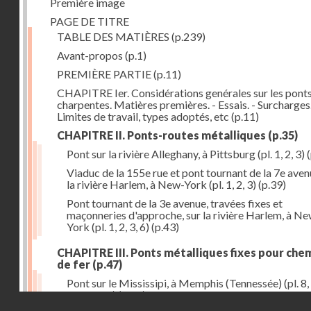
Première image
PAGE DE TITRE
TABLE DES MATIÈRES
(p.239)
Avant-propos
(p.1)
PREMIÈRE PARTIE
(p.11)
CHAPITRE Ier. Considérations genérales sur les ponts
charpentes. Matières premières. - Essais. - Surcharges.
Limites de travail, types adoptés, etc
(p.11)
CHAPITRE II. Ponts-routes métalliques
(p.35)
Pont sur la rivière Alleghany, à Pittsburg (pl. 1, 2, 3)
(
Viaduc de la 155e rue et pont tournant de la 7e aven
la rivière Harlem, à New-York (pl. 1, 2, 3)
(p.39)
Pont tournant de la 3e avenue, travées fixes et
maçonneries d'approche, sur la rivière Harlem, à N
York (pl. 1, 2, 3, 6)
(p.43)
CHAPITRE III. Ponts métalliques fixes pour che
de fer
(p.47)
Pont sur le Mississipi, à Memphis (Tennessée) (pl. 8, 
11, 12, 13)
(p.47)
Droits réservés - CNAM