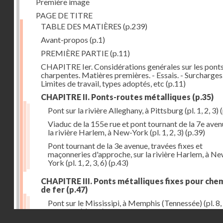
Première image
PAGE DE TITRE
TABLE DES MATIÈRES
(p.239)
Avant-propos
(p.1)
PREMIÈRE PARTIE
(p.11)
CHAPITRE Ier. Considérations genérales sur les ponts
charpentes. Matières premières. - Essais. - Surcharges.
Limites de travail, types adoptés, etc
(p.11)
CHAPITRE II. Ponts-routes métalliques
(p.35)
Pont sur la rivière Alleghany, à Pittsburg (pl. 1, 2, 3)
(
Viaduc de la 155e rue et pont tournant de la 7e aven
la rivière Harlem, à New-York (pl. 1, 2, 3)
(p.39)
Pont tournant de la 3e avenue, travées fixes et
maçonneries d'approche, sur la rivière Harlem, à N
York (pl. 1, 2, 3, 6)
(p.43)
CHAPITRE III. Ponts métalliques fixes pour che
de fer
(p.47)
Pont sur le Mississipi, à Memphis (Tennessée) (pl. 8, 
11, 12, 13)
(p.47)
Droits réservés - CNAM