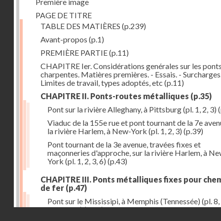
Première image
PAGE DE TITRE
TABLE DES MATIÈRES
(p.239)
Avant-propos
(p.1)
PREMIÈRE PARTIE
(p.11)
CHAPITRE Ier. Considérations genérales sur les ponts
charpentes. Matières premières. - Essais. - Surcharges.
Limites de travail, types adoptés, etc
(p.11)
CHAPITRE II. Ponts-routes métalliques
(p.35)
Pont sur la rivière Alleghany, à Pittsburg (pl. 1, 2, 3)
(
Viaduc de la 155e rue et pont tournant de la 7e aven
la rivière Harlem, à New-York (pl. 1, 2, 3)
(p.39)
Pont tournant de la 3e avenue, travées fixes et
maçonneries d'approche, sur la rivière Harlem, à N
York (pl. 1, 2, 3, 6)
(p.43)
CHAPITRE III. Ponts métalliques fixes pour che
de fer
(p.47)
Pont sur le Mississipi, à Memphis (Tennessée) (pl. 8, 
11, 12, 13)
(p.47)
Droits réservés - CNAM