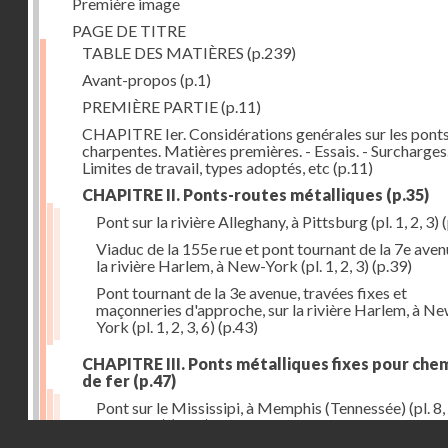
Première image
PAGE DE TITRE
TABLE DES MATIÈRES
(p.239)
Avant-propos
(p.1)
PREMIÈRE PARTIE
(p.11)
CHAPITRE Ier. Considérations genérales sur les ponts
charpentes. Matières premières. - Essais. - Surcharges.
Limites de travail, types adoptés, etc
(p.11)
CHAPITRE II. Ponts-routes métalliques
(p.35)
Pont sur la rivière Alleghany, à Pittsburg (pl. 1, 2, 3)
(
Viaduc de la 155e rue et pont tournant de la 7e aven
la rivière Harlem, à New-York (pl. 1, 2, 3)
(p.39)
Pont tournant de la 3e avenue, travées fixes et
maçonneries d'approche, sur la rivière Harlem, à N
York (pl. 1, 2, 3, 6)
(p.43)
CHAPITRE III. Ponts métalliques fixes pour che
de fer
(p.47)
Pont sur le Mississipi, à Memphis (Tennessée) (pl. 8, 
11, 12, 13)
(p.47)
Droits réservés - CNAM