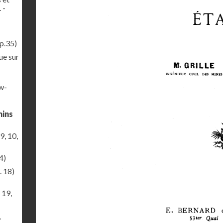
 -
p.35)
ue sur
ew-
mins
9, 10,
4)
. 18)
 19,
r