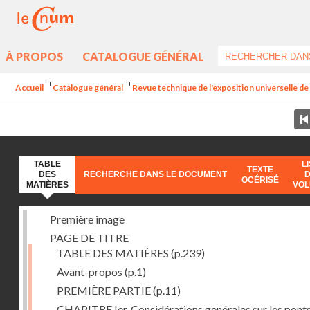
À PROPOS
CATALOGUE GÉNÉRAL
Accueil
Catalogue général
Revue technique de l'exposition universelle d
TABLE
L
TEXTE
DES
RECHERCHE DANS LE DOCUMENT
OCÉRISÉ
MATIÈRES
VO
Première image
PAGE DE TITRE
TABLE DES MATIÈRES
(p.239)
Avant-propos
(p.1)
PREMIÈRE PARTIE
(p.11)
CHAPITRE Ier. Considérations genérales sur les ponts