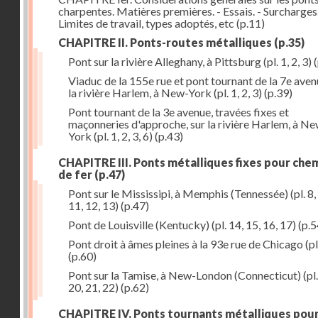
charpentes. Matières premières. - Essais. - Surcharges.
Limites de travail, types adoptés, etc
(p.11)
CHAPITRE II. Ponts-routes métalliques
(p.35)
Pont sur la rivière Alleghany, à Pittsburg (pl. 1, 2, 3)
(
Viaduc de la 155e rue et pont tournant de la 7e aven
la rivière Harlem, à New-York (pl. 1, 2, 3)
(p.39)
Pont tournant de la 3e avenue, travées fixes et
maçonneries d'approche, sur la rivière Harlem, à N
York (pl. 1, 2, 3, 6)
(p.43)
CHAPITRE III. Ponts métalliques fixes pour che
de fer
(p.47)
Pont sur le Mississipi, à Memphis (Tennessée) (pl. 8, 
11, 12, 13)
(p.47)
Pont de Louisville (Kentucky) (pl. 14, 15, 16, 17)
(p.5
Pont droit à âmes pleines à la 93e rue de Chicago (pl
(p.60)
Pont sur la Tamise, à New-London (Connecticut) (pl.
20, 21, 22)
(p.62)
CHAPITRE IV. Ponts tournants métalliques pou