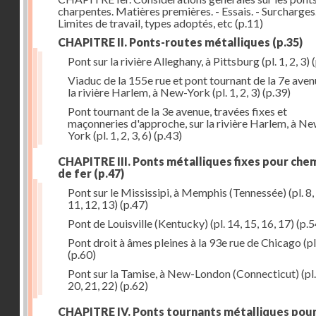
charpentes. Matières premières. - Essais. - Surcharges.
Limites de travail, types adoptés, etc
(p.11)
CHAPITRE II. Ponts-routes métalliques
(p.35)
Pont sur la rivière Alleghany, à Pittsburg (pl. 1, 2, 3)
(
Viaduc de la 155e rue et pont tournant de la 7e aven
la rivière Harlem, à New-York (pl. 1, 2, 3)
(p.39)
Pont tournant de la 3e avenue, travées fixes et
maçonneries d'approche, sur la rivière Harlem, à N
York (pl. 1, 2, 3, 6)
(p.43)
CHAPITRE III. Ponts métalliques fixes pour che
de fer
(p.47)
Pont sur le Mississipi, à Memphis (Tennessée) (pl. 8, 
11, 12, 13)
(p.47)
Pont de Louisville (Kentucky) (pl. 14, 15, 16, 17)
(p.5
Pont droit à âmes pleines à la 93e rue de Chicago (pl
(p.60)
Pont sur la Tamise, à New-London (Connecticut) (pl.
20, 21, 22)
(p.62)
CHAPITRE IV. Ponts tournants métalliques pou