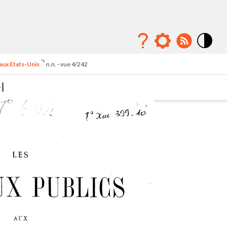
Mode
contraste
 aux Etats-Unis
n.n. - vue 4/242
élévé