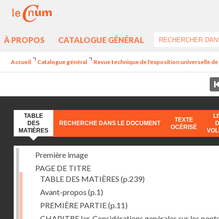
À PROPOS
CATALOGUE GÉNÉRAL
Accueil
Catalogue général
Revue technique de l'exposition universelle d
TABLE
L
TEXTE
DES
RECHERCHE DANS LE DOCUMENT
OCÉRISÉ
MATIÈRES
VO
Première image
PAGE DE TITRE
TABLE DES MATIÈRES
(p.239)
Avant-propos
(p.1)
PREMIÈRE PARTIE
(p.11)
CHAPITRE Ier. Considérations genérales sur les ponts