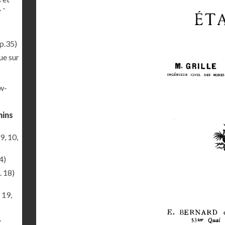
 -
p.35)
ue sur
ew-
mins
9, 10,
4)
. 18)
 19,
r