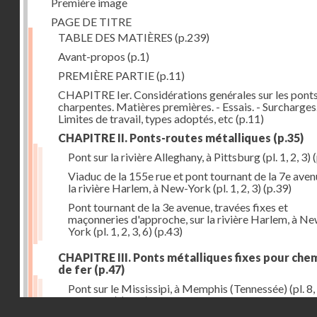
Première image
PAGE DE TITRE
TABLE DES MATIÈRES
(p.239)
Avant-propos
(p.1)
PREMIÈRE PARTIE
(p.11)
CHAPITRE Ier. Considérations genérales sur les ponts
charpentes. Matières premières. - Essais. - Surcharges.
Limites de travail, types adoptés, etc
(p.11)
CHAPITRE II. Ponts-routes métalliques
(p.35)
Pont sur la rivière Alleghany, à Pittsburg (pl. 1, 2, 3)
(
Viaduc de la 155e rue et pont tournant de la 7e aven
la rivière Harlem, à New-York (pl. 1, 2, 3)
(p.39)
Pont tournant de la 3e avenue, travées fixes et
maçonneries d'approche, sur la rivière Harlem, à N
York (pl. 1, 2, 3, 6)
(p.43)
CHAPITRE III. Ponts métalliques fixes pour che
de fer
(p.47)
Pont sur le Mississipi, à Memphis (Tennessée) (pl. 8, 
11, 12, 13)
(p.47)
Droits réservés - CNAM