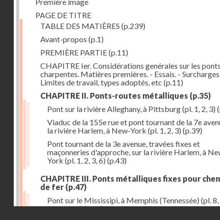
Première image
PAGE DE TITRE
TABLE DES MATIÈRES
(p.239)
Avant-propos
(p.1)
PREMIÈRE PARTIE
(p.11)
CHAPITRE Ier. Considérations genérales sur les ponts
charpentes. Matières premières. - Essais. - Surcharges.
Limites de travail, types adoptés, etc
(p.11)
CHAPITRE II. Ponts-routes métalliques
(p.35)
Pont sur la rivière Alleghany, à Pittsburg (pl. 1, 2, 3)
(
Viaduc de la 155e rue et pont tournant de la 7e aven
la rivière Harlem, à New-York (pl. 1, 2, 3)
(p.39)
Pont tournant de la 3e avenue, travées fixes et
maçonneries d'approche, sur la rivière Harlem, à N
York (pl. 1, 2, 3, 6)
(p.43)
CHAPITRE III. Ponts métalliques fixes pour che
de fer
(p.47)
Pont sur le Mississipi, à Memphis (Tennessée) (pl. 8, 
11, 12, 13)
(p.47)
Droits réservés - CNAM