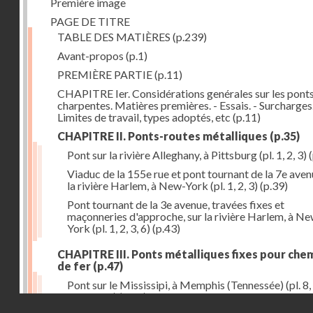
Première image
PAGE DE TITRE
TABLE DES MATIÈRES
(p.239)
Avant-propos
(p.1)
PREMIÈRE PARTIE
(p.11)
CHAPITRE Ier. Considérations genérales sur les ponts
charpentes. Matières premières. - Essais. - Surcharges.
Limites de travail, types adoptés, etc
(p.11)
CHAPITRE II. Ponts-routes métalliques
(p.35)
Pont sur la rivière Alleghany, à Pittsburg (pl. 1, 2, 3)
(
Viaduc de la 155e rue et pont tournant de la 7e aven
la rivière Harlem, à New-York (pl. 1, 2, 3)
(p.39)
Pont tournant de la 3e avenue, travées fixes et
maçonneries d'approche, sur la rivière Harlem, à N
York (pl. 1, 2, 3, 6)
(p.43)
CHAPITRE III. Ponts métalliques fixes pour che
de fer
(p.47)
Pont sur le Mississipi, à Memphis (Tennessée) (pl. 8, 
11, 12, 13)
(p.47)
Droits réservés - CNAM