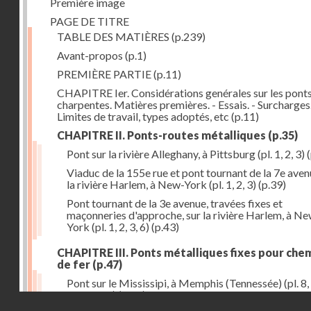
Première image
PAGE DE TITRE
TABLE DES MATIÈRES
(p.239)
Avant-propos
(p.1)
PREMIÈRE PARTIE
(p.11)
CHAPITRE Ier. Considérations genérales sur les ponts
charpentes. Matières premières. - Essais. - Surcharges.
Limites de travail, types adoptés, etc
(p.11)
CHAPITRE II. Ponts-routes métalliques
(p.35)
Pont sur la rivière Alleghany, à Pittsburg (pl. 1, 2, 3)
(
Viaduc de la 155e rue et pont tournant de la 7e aven
la rivière Harlem, à New-York (pl. 1, 2, 3)
(p.39)
Pont tournant de la 3e avenue, travées fixes et
maçonneries d'approche, sur la rivière Harlem, à N
York (pl. 1, 2, 3, 6)
(p.43)
CHAPITRE III. Ponts métalliques fixes pour che
de fer
(p.47)
Pont sur le Mississipi, à Memphis (Tennessée) (pl. 8, 
11, 12, 13)
(p.47)
Droits réservés - CNAM