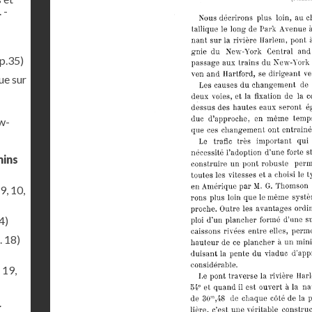
 -
p.35)
ue sur
ew-
mins
9, 10,
4)
. 18)
 19,
r