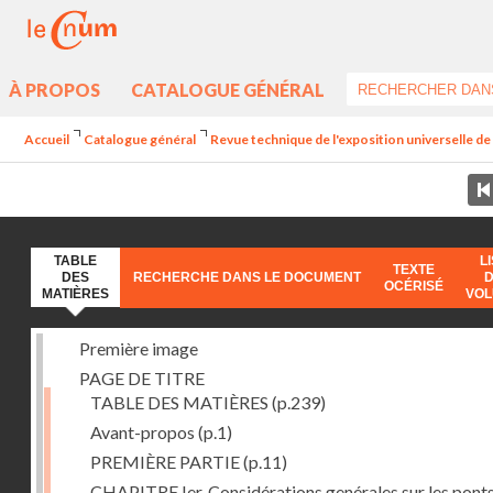
À PROPOS
CATALOGUE GÉNÉRAL
Accueil
Catalogue général
Revue technique de l'exposition universelle d
TABLE
L
TEXTE
DES
RECHERCHE DANS LE DOCUMENT
OCÉRISÉ
MATIÈRES
VO
Première image
PAGE DE TITRE
TABLE DES MATIÈRES
(p.239)
Avant-propos
(p.1)
PREMIÈRE PARTIE
(p.11)
CHAPITRE Ier. Considérations genérales sur les ponts