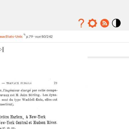
Mode
contraste
 aux Etats-Unis
p.79 - vue 80/242
élévé