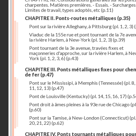
charpentes. Matières premières. - Essais. - Surcharges.
Limites de travail, types adoptés, etc
(p.11)
CHAPITRE II. Ponts-routes métalliques
(p.35)
Pont sur la rivière Alleghany, à Pittsburg (pl. 1, 2, 3)
(
Viaduc de la 155e rue et pont tournant de la 7e aven
la rivière Harlem, à New-York (pl. 1, 2, 3)
(p.39)
Pont tournant de la 3e avenue, travées fixes et
maçonneries d'approche, sur la rivière Harlem, à N
York (pl. 1, 2, 3, 6)
(p.43)
CHAPITRE III. Ponts métalliques fixes pour che
de fer
(p.47)
Pont sur le Mississipi, à Memphis (Tennessée) (pl. 8, 
11, 12, 13)
(p.47)
Pont de Louisville (Kentucky) (pl. 14, 15, 16, 17)
(p.5
Pont droit à âmes pleines à la 93e rue de Chicago (pl
(p.60)
Pont sur la Tamise, à New-London (Connecticut) (pl.
20, 21, 22)
(p.62)
CHAPITRE IV. Ponts tournants métalliques pou