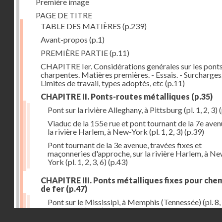
Première image
PAGE DE TITRE
TABLE DES MATIÈRES
(p.239)
Avant-propos
(p.1)
PREMIÈRE PARTIE
(p.11)
CHAPITRE Ier. Considérations genérales sur les ponts
charpentes. Matières premières. - Essais. - Surcharges.
Limites de travail, types adoptés, etc
(p.11)
CHAPITRE II. Ponts-routes métalliques
(p.35)
Pont sur la rivière Alleghany, à Pittsburg (pl. 1, 2, 3)
(
Viaduc de la 155e rue et pont tournant de la 7e aven
la rivière Harlem, à New-York (pl. 1, 2, 3)
(p.39)
Pont tournant de la 3e avenue, travées fixes et
maçonneries d'approche, sur la rivière Harlem, à N
York (pl. 1, 2, 3, 6)
(p.43)
CHAPITRE III. Ponts métalliques fixes pour che
de fer
(p.47)
Pont sur le Mississipi, à Memphis (Tennessée) (pl. 8, 
11, 12, 13)
(p.47)
Droits réservés - CNAM