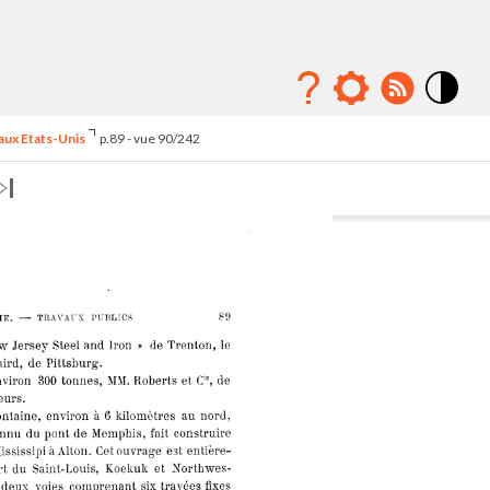
Mode
contraste
 aux Etats-Unis
p.89 - vue 90/242
élévé