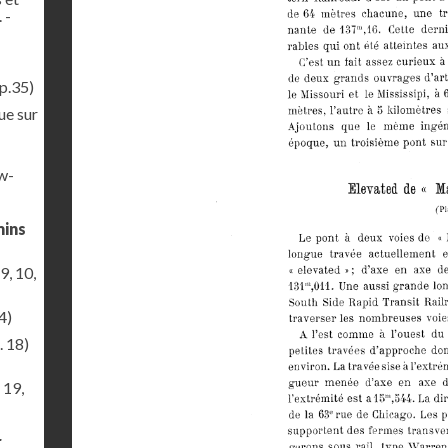
 -
p.35)
ue sur
ew-
mins
9, 10,
4)
. 18)
 19,
r