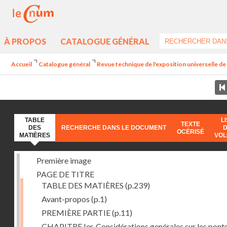
À PROPOS
CATALOGUE GÉNÉRAL
Accueil
Catalogue général
Revue technique de l'exposition universelle d
TABLE
L
TEXTE
DES
RECHERCHE DANS LE DOCUMENT
OCÉRISÉ
MATIÈRES
VO
Première image
PAGE DE TITRE
TABLE DES MATIÈRES
(p.239)
Avant-propos
(p.1)
PREMIÈRE PARTIE
(p.11)
CHAPITRE Ier. Considérations genérales sur les ponts