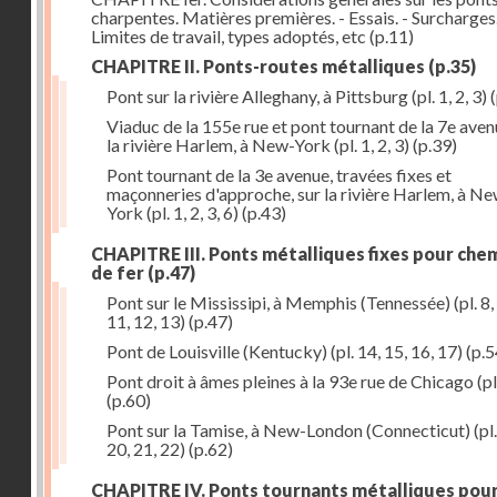
charpentes. Matières premières. - Essais. - Surcharges.
Limites de travail, types adoptés, etc
(p.11)
CHAPITRE II. Ponts-routes métalliques
(p.35)
Pont sur la rivière Alleghany, à Pittsburg (pl. 1, 2, 3)
(
Viaduc de la 155e rue et pont tournant de la 7e aven
la rivière Harlem, à New-York (pl. 1, 2, 3)
(p.39)
Pont tournant de la 3e avenue, travées fixes et
maçonneries d'approche, sur la rivière Harlem, à N
York (pl. 1, 2, 3, 6)
(p.43)
CHAPITRE III. Ponts métalliques fixes pour che
de fer
(p.47)
Pont sur le Mississipi, à Memphis (Tennessée) (pl. 8, 
11, 12, 13)
(p.47)
Pont de Louisville (Kentucky) (pl. 14, 15, 16, 17)
(p.5
Pont droit à âmes pleines à la 93e rue de Chicago (pl
(p.60)
Pont sur la Tamise, à New-London (Connecticut) (pl.
20, 21, 22)
(p.62)
CHAPITRE IV. Ponts tournants métalliques pou