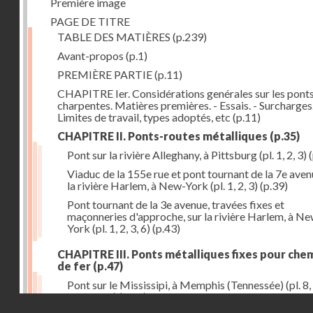
Première image
PAGE DE TITRE
TABLE DES MATIÈRES
(p.239)
Avant-propos
(p.1)
PREMIÈRE PARTIE
(p.11)
CHAPITRE Ier. Considérations genérales sur les ponts
charpentes. Matières premières. - Essais. - Surcharges.
Limites de travail, types adoptés, etc
(p.11)
CHAPITRE II. Ponts-routes métalliques
(p.35)
Pont sur la rivière Alleghany, à Pittsburg (pl. 1, 2, 3)
(
Viaduc de la 155e rue et pont tournant de la 7e aven
la rivière Harlem, à New-York (pl. 1, 2, 3)
(p.39)
Pont tournant de la 3e avenue, travées fixes et
maçonneries d'approche, sur la rivière Harlem, à N
York (pl. 1, 2, 3, 6)
(p.43)
CHAPITRE III. Ponts métalliques fixes pour che
de fer
(p.47)
Pont sur le Mississipi, à Memphis (Tennessée) (pl. 8, 
11, 12, 13)
(p.47)
Droits réservés - CNAM