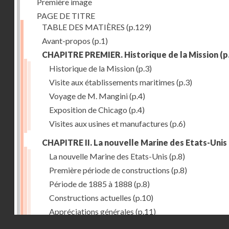
Première image
PAGE DE TITRE
TABLE DES MATIÈRES
(p.129)
Avant-propos
(p.1)
CHAPITRE PREMIER. Historique de la Mission
(p
Historique de la Mission
(p.3)
Visite aux établissements maritimes
(p.3)
Voyage de M. Mangini
(p.4)
Exposition de Chicago
(p.4)
Visites aux usines et manufactures
(p.6)
CHAPITRE II. La nouvelle Marine des Etats-Unis
La nouvelle Marine des Etats-Unis
(p.8)
Première période de constructions
(p.8)
Période de 1885 à 1888
(p.8)
Constructions actuelles
(p.10)
Appréciations générales
(p.11)
Droits réservés - CNAM
Puissance de production
(p.13)