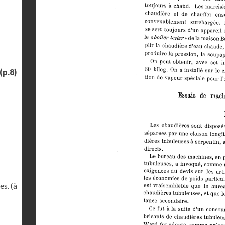
(p.8)
s. (à