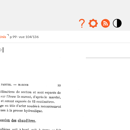
Mode
contraste
Unis
p.99 - vue 104/136
élévé