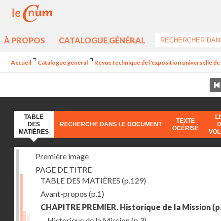
À PROPOS
CATALOGUE GÉNÉRAL
Accueil
Catalogue général
Revue technique de l'exposition universelle d
TABLE
L
TEXTE
DES
RECHERCHE DANS LE DOCUMENT
OCÉRISÉ
MATIÈRES
VO
Première image
PAGE DE TITRE
TABLE DES MATIÈRES
(p.129)
Avant-propos
(p.1)
CHAPITRE PREMIER. Historique de la Mission
(p
Historique de la Mission
(p.3)