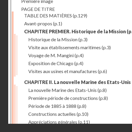
Première image
PAGE DE TITRE
TABLE DES MATIÈRES
(p.129)
Avant-propos
(p.1)
CHAPITRE PREMIER. Historique de la Mission
(p
Historique de la Mission
(p.3)
Visite aux établissements maritimes
(p.3)
Voyage de M. Mangini
(p.4)
Exposition de Chicago
(p.4)
Visites aux usines et manufactures
(p.6)
CHAPITRE II. La nouvelle Marine des Etats-Unis
La nouvelle Marine des Etats-Unis
(p.8)
Première période de constructions
(p.8)
Période de 1885 à 1888
(p.8)
Constructions actuelles
(p.10)
Appréciations générales
(p.11)
Droits réservés - CNAM
Puissance de production
(p.13)