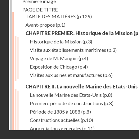
Première image
PAGE DE TITRE
TABLE DES MATIÈRES
(p.129)
Avant-propos
(p.1)
CHAPITRE PREMIER. Historique de la Mission
(p
Historique de la Mission
(p.3)
Visite aux établissements maritimes
(p.3)
Voyage de M. Mangini
(p.4)
Exposition de Chicago
(p.4)
Visites aux usines et manufactures
(p.6)
CHAPITRE II. La nouvelle Marine des Etats-Unis
La nouvelle Marine des Etats-Unis
(p.8)
Première période de constructions
(p.8)
Période de 1885 à 1888
(p.8)
Constructions actuelles
(p.10)
Appréciations générales
(p.11)
Droits réservés - CNAM
Puissance de production
(p.13)