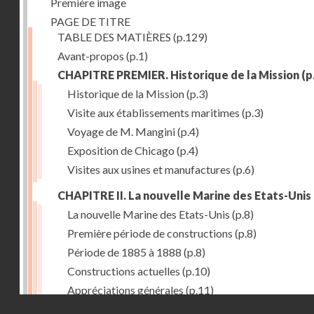
Première image
PAGE DE TITRE
TABLE DES MATIÈRES
(p.129)
Avant-propos
(p.1)
CHAPITRE PREMIER. Historique de la Mission
(p
Historique de la Mission
(p.3)
Visite aux établissements maritimes
(p.3)
Voyage de M. Mangini
(p.4)
Exposition de Chicago
(p.4)
Visites aux usines et manufactures
(p.6)
CHAPITRE II. La nouvelle Marine des Etats-Unis
La nouvelle Marine des Etats-Unis
(p.8)
Première période de constructions
(p.8)
Période de 1885 à 1888
(p.8)
Constructions actuelles
(p.10)
Appréciations générales
(p.11)
Droits réservés - CNAM
Puissance de production
(p.13)