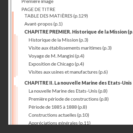
Première image
PAGE DE TITRE
TABLE DES MATIÈRES
(p.129)
Avant-propos
(p.1)
CHAPITRE PREMIER. Historique de la Mission
(p
Historique de la Mission
(p.3)
Visite aux établissements maritimes
(p.3)
Voyage de M. Mangini
(p.4)
Exposition de Chicago
(p.4)
Visites aux usines et manufactures
(p.6)
CHAPITRE II. La nouvelle Marine des Etats-Unis
La nouvelle Marine des Etats-Unis
(p.8)
Première période de constructions
(p.8)
Période de 1885 à 1888
(p.8)
Constructions actuelles
(p.10)
Appréciations générales
(p.11)
Droits réservés - CNAM
Puissance de production
(p.13)