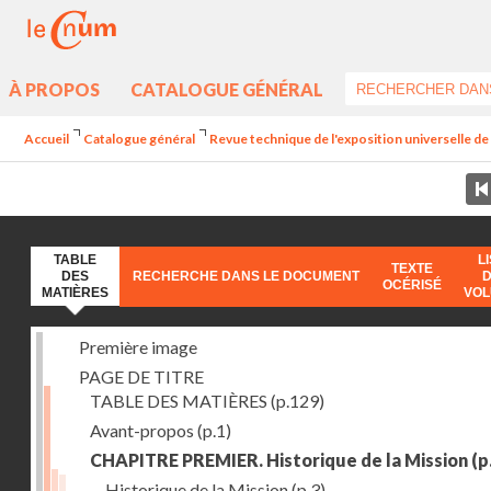
À PROPOS
CATALOGUE GÉNÉRAL
Accueil
Catalogue général
Revue technique de l'exposition universelle d
TABLE
L
TEXTE
DES
RECHERCHE DANS LE DOCUMENT
OCÉRISÉ
MATIÈRES
VO
Première image
PAGE DE TITRE
TABLE DES MATIÈRES
(p.129)
Avant-propos
(p.1)
CHAPITRE PREMIER. Historique de la Mission
(p
Historique de la Mission
(p.3)