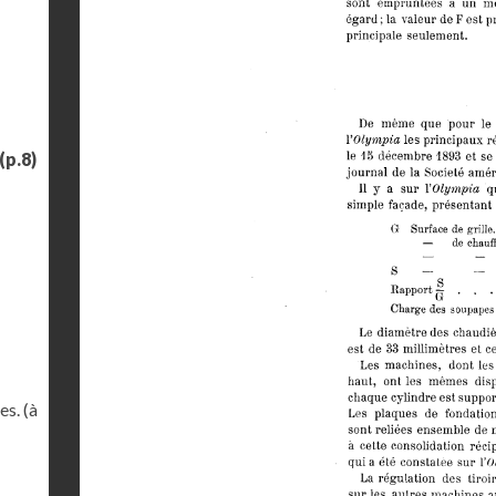
(p.8)
s. (à