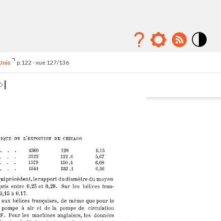
Mode
contraste
Unis
p.122 - vue 127/136
élévé