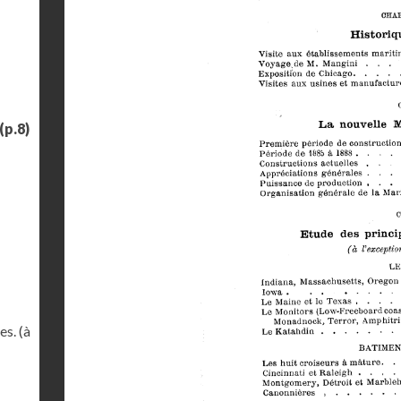
(p.8)
s. (à