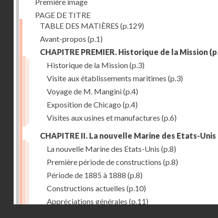
Première image
PAGE DE TITRE
TABLE DES MATIÈRES
(p.129)
Avant-propos
(p.1)
CHAPITRE PREMIER. Historique de la Mission
(p
Historique de la Mission
(p.3)
Visite aux établissements maritimes
(p.3)
Voyage de M. Mangini
(p.4)
Exposition de Chicago
(p.4)
Visites aux usines et manufactures
(p.6)
CHAPITRE II. La nouvelle Marine des Etats-Unis
La nouvelle Marine des Etats-Unis
(p.8)
Première période de constructions
(p.8)
Période de 1885 à 1888
(p.8)
Constructions actuelles
(p.10)
Appréciations générales
(p.11)
Droits réservés - CNAM
Puissance de production
(p.13)