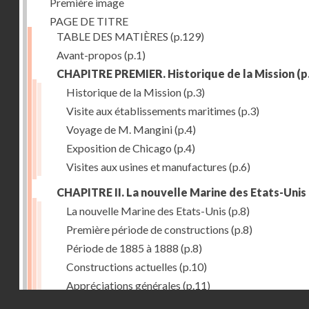
Première image
PAGE DE TITRE
TABLE DES MATIÈRES
(p.129)
Avant-propos
(p.1)
CHAPITRE PREMIER. Historique de la Mission
(p
Historique de la Mission
(p.3)
Visite aux établissements maritimes
(p.3)
Voyage de M. Mangini
(p.4)
Exposition de Chicago
(p.4)
Visites aux usines et manufactures
(p.6)
CHAPITRE II. La nouvelle Marine des Etats-Unis
La nouvelle Marine des Etats-Unis
(p.8)
Première période de constructions
(p.8)
Période de 1885 à 1888
(p.8)
Constructions actuelles
(p.10)
Appréciations générales
(p.11)
Droits réservés - CNAM
Puissance de production
(p.13)