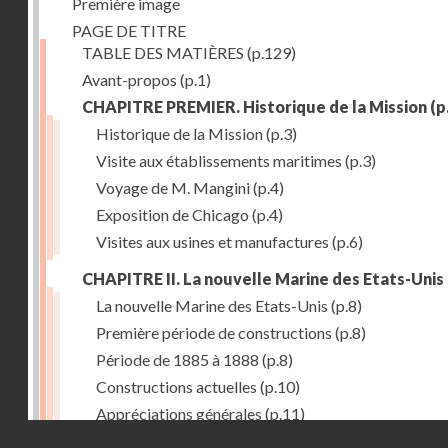
Première image
PAGE DE TITRE
TABLE DES MATIÈRES
(p.129)
Avant-propos
(p.1)
CHAPITRE PREMIER. Historique de la Mission
(p
Historique de la Mission
(p.3)
Visite aux établissements maritimes
(p.3)
Voyage de M. Mangini
(p.4)
Exposition de Chicago
(p.4)
Visites aux usines et manufactures
(p.6)
CHAPITRE II. La nouvelle Marine des Etats-Unis
La nouvelle Marine des Etats-Unis
(p.8)
Première période de constructions
(p.8)
Période de 1885 à 1888
(p.8)
Constructions actuelles
(p.10)
Appréciations générales
(p.11)
Droits réservés - CNAM
Puissance de production
(p.13)