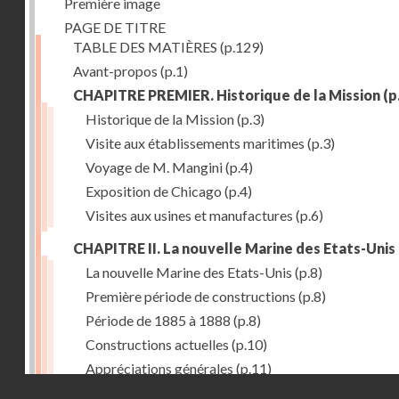
Première image
PAGE DE TITRE
TABLE DES MATIÈRES
(p.129)
Avant-propos
(p.1)
CHAPITRE PREMIER. Historique de la Mission
(p
Historique de la Mission
(p.3)
Visite aux établissements maritimes
(p.3)
Voyage de M. Mangini
(p.4)
Exposition de Chicago
(p.4)
Visites aux usines et manufactures
(p.6)
CHAPITRE II. La nouvelle Marine des Etats-Unis
La nouvelle Marine des Etats-Unis
(p.8)
Première période de constructions
(p.8)
Période de 1885 à 1888
(p.8)
Constructions actuelles
(p.10)
Appréciations générales
(p.11)
Droits réservés - CNAM
Puissance de production
(p.13)