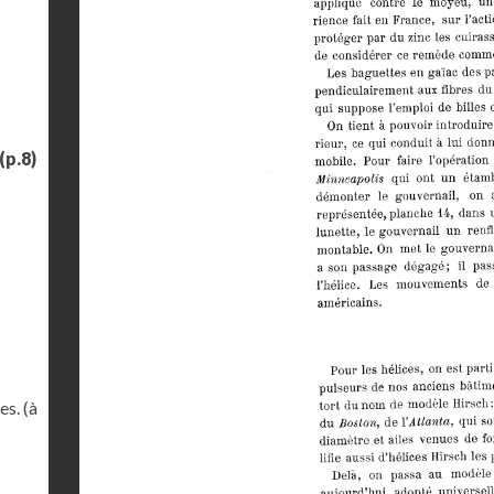
(p.8)
s. (à