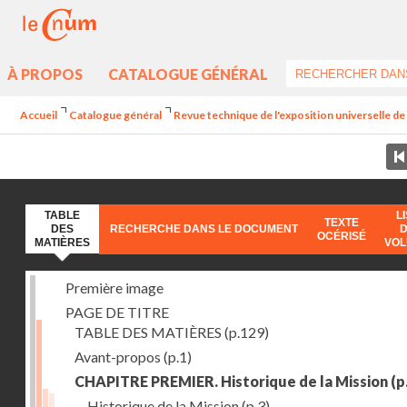
À PROPOS
CATALOGUE GÉNÉRAL
Accueil
Catalogue général
Revue technique de l'exposition universelle d
TABLE
L
TEXTE
DES
RECHERCHE DANS LE DOCUMENT
OCÉRISÉ
MATIÈRES
VO
Première image
PAGE DE TITRE
TABLE DES MATIÈRES
(p.129)
Avant-propos
(p.1)
CHAPITRE PREMIER. Historique de la Mission
(p
Historique de la Mission
(p.3)