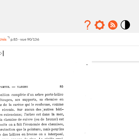
Mode
contraste
Unis
p.85 - vue 90/136
élévé