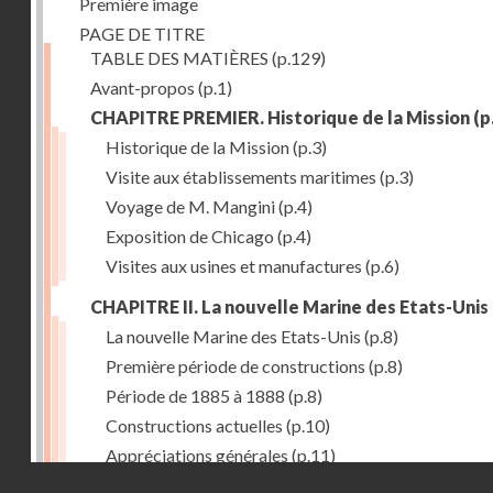
Première image
PAGE DE TITRE
TABLE DES MATIÈRES
(p.129)
Avant-propos
(p.1)
CHAPITRE PREMIER. Historique de la Mission
(p
Historique de la Mission
(p.3)
Visite aux établissements maritimes
(p.3)
Voyage de M. Mangini
(p.4)
Exposition de Chicago
(p.4)
Visites aux usines et manufactures
(p.6)
CHAPITRE II. La nouvelle Marine des Etats-Unis
La nouvelle Marine des Etats-Unis
(p.8)
Première période de constructions
(p.8)
Période de 1885 à 1888
(p.8)
Constructions actuelles
(p.10)
Appréciations générales
(p.11)
Droits réservés - CNAM
Puissance de production
(p.13)