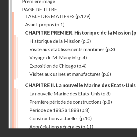
Première image
PAGE DE TITRE
TABLE DES MATIÈRES
(p.129)
Avant-propos
(p.1)
CHAPITRE PREMIER. Historique de la Mission
(p
Historique de la Mission
(p.3)
Visite aux établissements maritimes
(p.3)
Voyage de M. Mangini
(p.4)
Exposition de Chicago
(p.4)
Visites aux usines et manufactures
(p.6)
CHAPITRE II. La nouvelle Marine des Etats-Unis
La nouvelle Marine des Etats-Unis
(p.8)
Première période de constructions
(p.8)
Période de 1885 à 1888
(p.8)
Constructions actuelles
(p.10)
Appréciations générales
(p.11)
Droits réservés - CNAM
Puissance de production
(p.13)