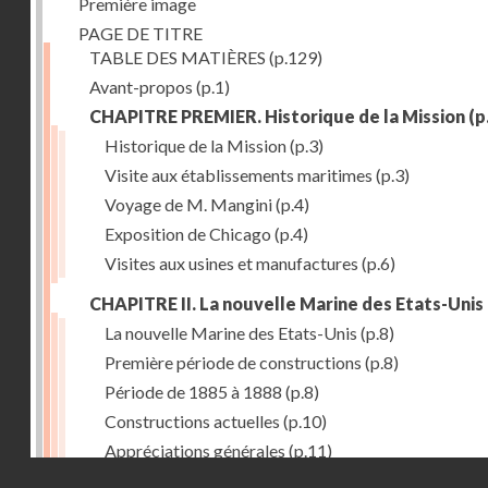
Première image
PAGE DE TITRE
TABLE DES MATIÈRES
(p.129)
Avant-propos
(p.1)
CHAPITRE PREMIER. Historique de la Mission
(p
Historique de la Mission
(p.3)
Visite aux établissements maritimes
(p.3)
Voyage de M. Mangini
(p.4)
Exposition de Chicago
(p.4)
Visites aux usines et manufactures
(p.6)
CHAPITRE II. La nouvelle Marine des Etats-Unis
La nouvelle Marine des Etats-Unis
(p.8)
Première période de constructions
(p.8)
Période de 1885 à 1888
(p.8)
Constructions actuelles
(p.10)
Appréciations générales
(p.11)
Droits réservés - CNAM
Puissance de production
(p.13)