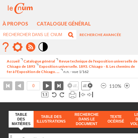
À PROPOS
CATALOGUE GÉNÉRAL
RECHERCHE AVANCÉE
Mode
contraste
Accueil
Catalogue général
Revue technique de l'exposition universelle de
élévé
Chicago de 1893
Exposition universelle. 1893. Chicago - 8. Les chemins de
fer à l'Exposition de Chicago. ...
n.n. - vue 1/162
110%
TABLE
RECHERCHE
L
TABLE DES
TEXTE
DES
DANS LE
ILLUSTRATIONS
OCÉRISÉ
MATIÈRES
DOCUMENT
VO