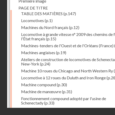
Première image
PAGE DE TITRE
TABLE DES MATIÈRES
(p.147)
Locomotives
(p.1)
Machines du Nord français
(p.12)
Locomotive à grande vitesse n° 2009 des chemins de f
l'État français
(p.15)
Machines-tenders de l'Ouest et de l'Orléans (France)
Machines anglaises
(p.19)
Ateliers de construction de locomotives de Schenecta
New-York
(p.24)
Machine 10 roues du Chicago and North Western Ry
(
Locomotive à 12 roues du Duluth and Iron Ronge
(p.28
Machine compound
(p.30)
Machine de manœuvre
(p.31)
Fonctionnement compound adopté par l'usine de
Schenectady
(p.33)
Machines à 8 roues compound
(p.39)
Droits réservés - CNAM