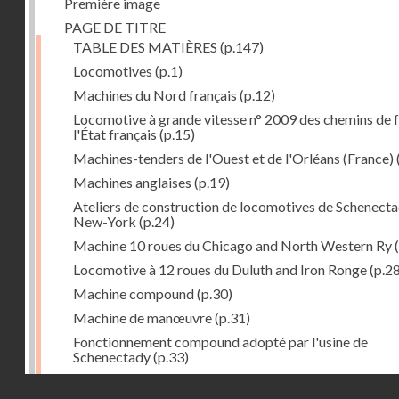
Première image
PAGE DE TITRE
TABLE DES MATIÈRES
(p.147)
Locomotives
(p.1)
Machines du Nord français
(p.12)
Locomotive à grande vitesse n° 2009 des chemins de f
l'État français
(p.15)
Machines-tenders de l'Ouest et de l'Orléans (France)
Machines anglaises
(p.19)
Ateliers de construction de locomotives de Schenecta
New-York
(p.24)
Machine 10 roues du Chicago and North Western Ry
(
Locomotive à 12 roues du Duluth and Iron Ronge
(p.28
Machine compound
(p.30)
Machine de manœuvre
(p.31)
Fonctionnement compound adopté par l'usine de
Schenectady
(p.33)
Machines à 8 roues compound
(p.39)
Droits réservés - CNAM