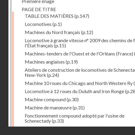
Première image
PAGE DE TITRE
TABLE DES MATIÈRES
(p.147)
Locomotives
(p.1)
Machines du Nord français
(p.12)
Locomotive à grande vitesse n° 2009 des chemins de f
l'État français
(p.15)
Machines-tenders de l'Ouest et de l'Orléans (France)
Machines anglaises
(p.19)
Ateliers de construction de locomotives de Schenecta
New-York
(p.24)
Machine 10 roues du Chicago and North Western Ry
(
Locomotive à 12 roues du Duluth and Iron Ronge
(p.28
Machine compound
(p.30)
Machine de manœuvre
(p.31)
Fonctionnement compound adopté par l'usine de
Schenectady
(p.33)
Machines à 8 roues compound
(p.39)
Droits réservés - CNAM