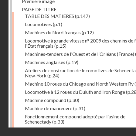
Première image
PAGE DE TITRE
TABLE DES MATIÈRES
(p.147)
Locomotives
(p.1)
Machines du Nord français
(p.12)
Locomotive à grande vitesse n° 2009 des chemins de f
l'État français
(p.15)
Machines-tenders de l'Ouest et de l'Orléans (France)
Machines anglaises
(p.19)
Ateliers de construction de locomotives de Schenecta
New-York
(p.24)
Machine 10 roues du Chicago and North Western Ry
(
Locomotive à 12 roues du Duluth and Iron Ronge
(p.28
Machine compound
(p.30)
Machine de manœuvre
(p.31)
Fonctionnement compound adopté par l'usine de
Schenectady
(p.33)
Machines à 8 roues compound
(p.39)
Droits réservés - CNAM