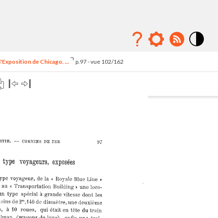
Mode
contraste
'Exposition de Chicago. ...
p.97 - vue 102/162
élévé