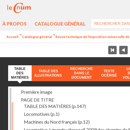
À PROPOS
CATALOGUE GÉNÉRAL
Accueil
Catalogue général
Revue technique de l'exposition universelle d
TABLE
RECHERCHE
L
TABLE DES
TEXTE
DES
DANS LE
ILLUSTRATIONS
OCÉRISÉ
MATIÈRES
DOCUMENT
VO
Première image
PAGE DE TITRE
TABLE DES MATIÈRES
(p.147)
Locomotives
(p.1)
Machines du Nord français
(p.12)
Locomotive à grande vitesse n° 2009 des chemins de f