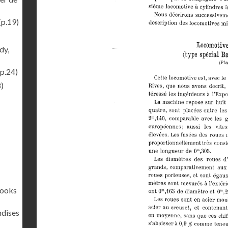
(p.19)
dy,
p.24)
)
rooks
ndises