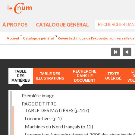
À PROPOS
CATALOGUE GÉNÉRAL
Accueil
Catalogue général
Revue technique de l'exposition universelle d
TABLE
RECHERCHE
L
TABLE DES
TEXTE
DES
DANS LE
ILLUSTRATIONS
OCÉRISÉ
MATIÈRES
DOCUMENT
VO
Première image
PAGE DE TITRE
TABLE DES MATIÈRES
(p.147)
Locomotives
(p.1)
Machines du Nord français
(p.12)
Locomotive à grande vitesse n° 2009 des chemins de f