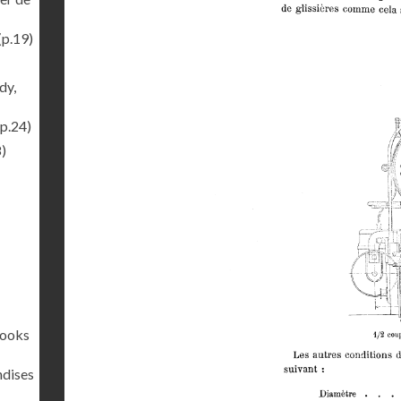
(p.19)
dy,
p.24)
)
rooks
ndises