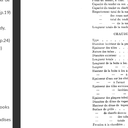
(p.19)
dy,
p.24)
)
rooks
ndises