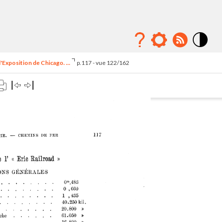
Mode
contraste
'Exposition de Chicago. ...
p.117 - vue 122/162
élévé