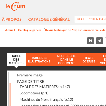
À PROPOS
CATALOGUE GÉNÉRAL
Accueil
Catalogue général
Revue technique de l'exposition universelle d
TABLE
RECHERCHE
L
TABLE DES
TEXTE
DES
DANS LE
ILLUSTRATIONS
OCÉRISÉ
MATIÈRES
DOCUMENT
VO
Première image
PAGE DE TITRE
TABLE DES MATIÈRES
(p.147)
Locomotives
(p.1)
Machines du Nord français
(p.12)
Locomotive à grande vitesse n° 2009 des chemins de f