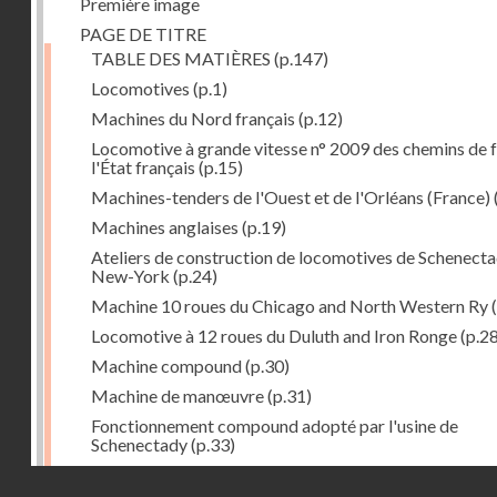
Première image
PAGE DE TITRE
TABLE DES MATIÈRES
(p.147)
Locomotives
(p.1)
Machines du Nord français
(p.12)
Locomotive à grande vitesse n° 2009 des chemins de f
l'État français
(p.15)
Machines-tenders de l'Ouest et de l'Orléans (France)
Machines anglaises
(p.19)
Ateliers de construction de locomotives de Schenecta
New-York
(p.24)
Machine 10 roues du Chicago and North Western Ry
(
Locomotive à 12 roues du Duluth and Iron Ronge
(p.28
Machine compound
(p.30)
Machine de manœuvre
(p.31)
Fonctionnement compound adopté par l'usine de
Schenectady
(p.33)
Machines à 8 roues compound
(p.39)
Droits réservés - CNAM